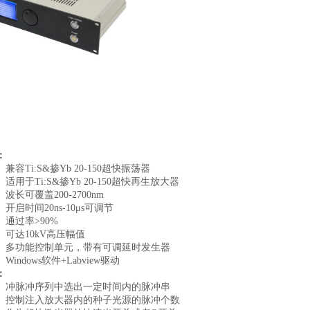
：
兼容Ti:S&掺Yb 20-150超快振荡器
适用于Ti:S&掺Yb 20-150超快再生放大器
波长可覆盖200-2700nm
开启时间20ns-10
μ
s
可调节
通过率>90%
可达10kV高压幅值
多功能控制单元，带有可调延时发生器
Windows
软件+Labview驱动
：
冲脉冲序列中选出一定时间内的脉冲串
控制注入放大器内的种子光源的脉冲个数